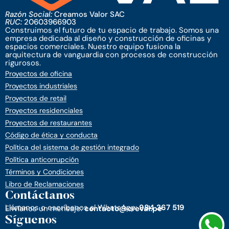
Razón Social:
Creamos Valor SAC
RUC:
20603966903
Construimos el futuro de tu espacio de trabajo. Somos una
empresa dedicada al diseño y construcción de oficinas y
espacios comerciales. Nuestro equipo fusiona la
arquitectura de vanguardia con procesos de construcción
rigurosos.
Proyectos de oficina
Proyectos industriales
Proyectos de retail
Proyectos residenciales
Proyectos de restaurantes
Código de ética y conducta
Política del sistema de gestión integrado
Política anticorrupción
Términos y Condiciones
Libro de Reclamaciones
Contáctanos
Llámanos o escríbenos al WhatsApp:
984 367 519
Envíanos un mensaje:
contacto@creval.pe
Síguenos