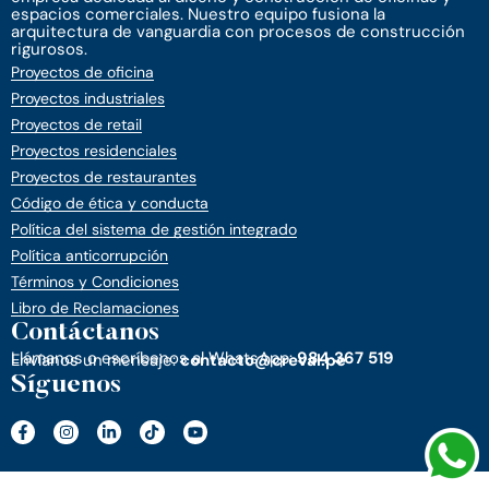
espacios comerciales. Nuestro equipo fusiona la
arquitectura de vanguardia con procesos de construcción
rigurosos.
Proyectos de oficina
Proyectos industriales
Proyectos de retail
Proyectos residenciales
Proyectos de restaurantes
Código de ética y conducta
Política del sistema de gestión integrado
Política anticorrupción
Términos y Condiciones
Libro de Reclamaciones
Contáctanos
Llámanos o escríbenos al WhatsApp:
984 367 519
Envíanos un mensaje:
contacto@creval.pe
Síguenos