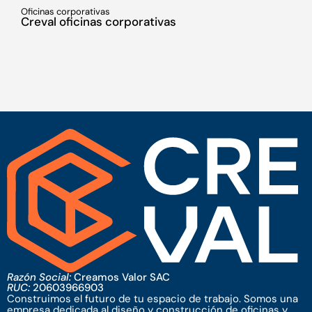
Oficinas corporativas
H
Creval oficinas corporativas
C
Razón Social:
Creamos Valor SAC
RUC:
20603966903
Construimos el futuro de tu espacio de trabajo. Somos una
empresa dedicada al diseño y construcción de oficinas y