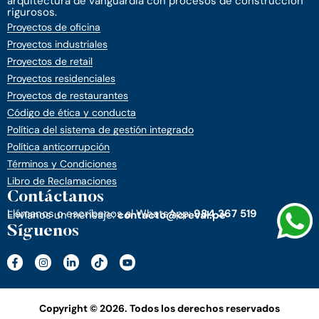
arquitectura de vanguardia con procesos de construcción
rigurosos.
Proyectos de oficina
Proyectos industriales
Proyectos de retail
Proyectos residenciales
Proyectos de restaurantes
Código de ética y conducta
Política del sistema de gestión integrado
Política anticorrupción
Términos y Condiciones
Libro de Reclamaciones
Contáctanos
Llámanos o escríbenos al WhatsApp:
984 367 519
Envíanos un mensaje:
contacto@creval.pe
Síguenos
Copyright © 2026. Todos los derechos reservados