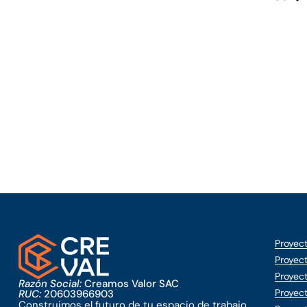
Proyect
Proyect
Proyect
Razón Social:
Creamos Valor SAC
Proyect
RUC:
20603966903
Construimos el futuro de tu espacio de trabajo.